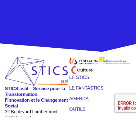
LE STICS
LE FANTASTICS
STICS asbl – Service pour la
Transformation,
AGENDA
l’Innovation et le Changement
Social
OUTILS
32 Boulevard Lambermont
1030 Schaerbeek
CONTACT
Belgique
ACCOMPAGNEMENT
Tél :
+32 2 414 23 04